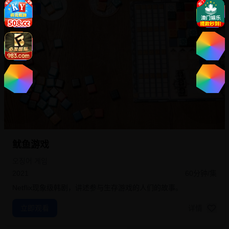
韩国剧集
8.0
鱿鱼游戏
오징어 게임
2021
60分钟/集
Netflix现象级韩剧，讲述参与生存游戏的人们的故事。
立即观看
详情